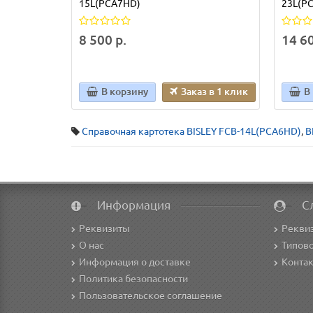
15L(PCA7HD)
23L(PC
8 500 р.
14 60
В корзину
Заказ в 1 клик
В
Справочная картотека BISLEY FCB-14L(PCA6HD)
,
B
Информация
С
Реквизиты
Рекви
О нас
Типово
Информация о доставке
Конта
Политика безопасности
Пользовательское соглашение