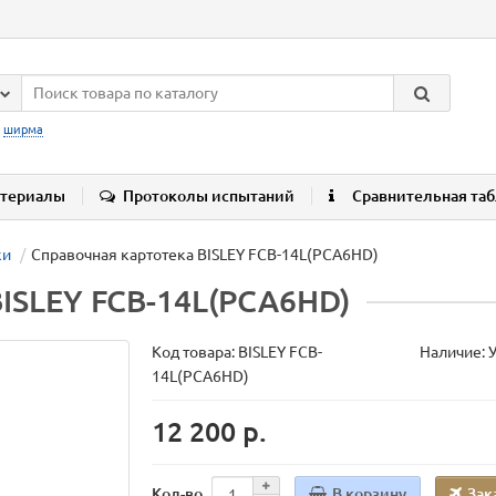
:
ширма
териалы
Протоколы испытаний
Сравнительная та
ки
Справочная картотека BISLEY FCB-14L(PCA6HD)
BISLEY FCB-14L(PCA6HD)
Код товара:
BISLEY FCB-
Наличие: 
14L(PCA6HD)
12 200 р.
В корзину
Зак
Кол-во