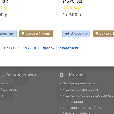
 131)
24L(PC 132)
0 р.
17 300 р.
 корзину
Заказ в 1 клик
В корзину
Заказ в 
ISLEY FCB-14L(PCA6HD)
,
Справочные картотеки
лужба поддержки
Каталог
зиты
Лабораторная мебель
й договор
Медицинская мебель
кты
Медицинское оборудование, с
реабилитации
Металлическая мебель
Офисная мебель