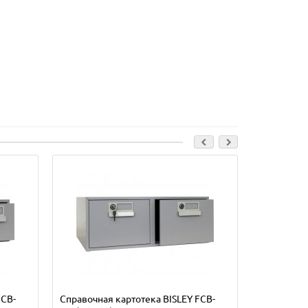
FCB-
Справочная картотека BISLEY FCB-
Справочная