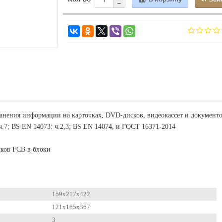
ранения информации на карточках, DVD-дисков, видеокассет и документ
ч.7; BS EN 14073: ч.2,3; BS EN 14074, и ГОСТ 16371-2014
ков FCB в блоки
159x217x422
121x165x367
3