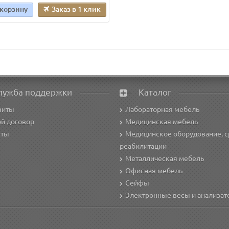
 корзину
Заказ в 1 клик
лужба поддержки
Каталог
зиты
Лабораторная мебель
й договор
Медицинская мебель
кты
Медицинское оборудование, с
реабилитации
Металлическая мебель
Офисная мебель
Сейфы
Электронные весы и анализа