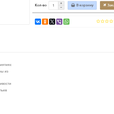
В корзину
Зак
Кол-во
риятиях
ны из
чивости
льев