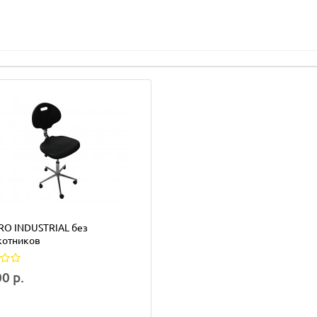
RO INDUSTRIAL без
котников
0 р.