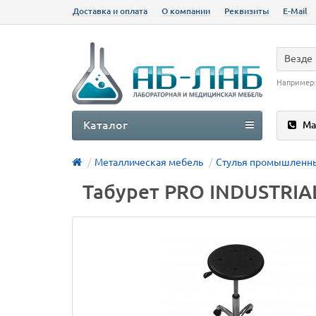
Доставка и оплата
О компании
Реквизиты
E-Mail
Везде
Например
Каталог
Ма
Металлическая мебель
Стулья промышленн
Табурет PRO INDUSTRIA