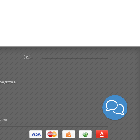
редства
торы