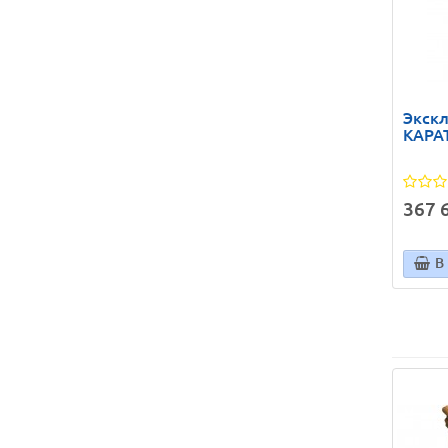
Экск
КАРАТ
367 6
В