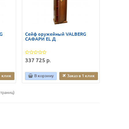
G
Сейф оружейный VALBERG
САФАРИ EL Д
337 725 р.
1 клик
В корзину
Заказ в 1 клик
страниц)