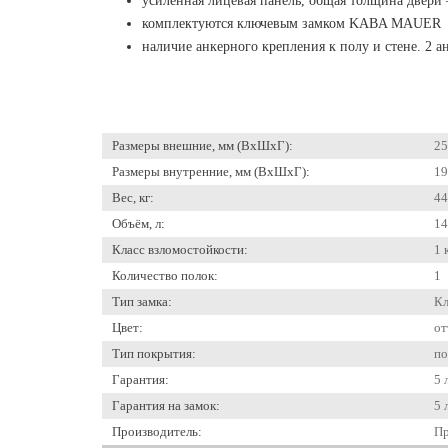
усиленная лицевая панель, общая толщина двери 
комплектуются ключевым замком KABA MAUER
наличие анкерного крепления к полу и стене. 2 а
Размеры внешние, мм (ВхШхГ):
25
Размеры внутренние, мм (ВхШхГ):
19
Вес, кг:
44
Объём, л:
14
Класс взломостойкости:
1 
Количество полок:
1
Тип замка:
К
Цвет:
от
Тип покрытия:
по
Гарантия:
5 
Гарантия на замок:
5 
Производитель:
Пр