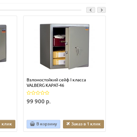
Взломостойкий сейф I класса
Взломосто
VALBERG КАРАТ-46
VALBERG К
99 900 р.
111 825
1 клик
В корзину
Заказ в 1 клик
В кор