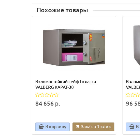
Похожие товары
Взломостойкий сейф I класса
Взломо
VALBERG КАРАТ-30
VALBER
84 656 р.
96 58
В корзину
Заказ в 1 клик
В