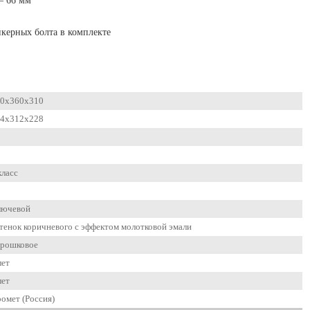
– 66 мм
нкерных болта в комплекте
0x360x310
4x312x228
класс
лючевой
тенок коричневого с эффектом молотковой эмали
рошковое
лет
лет
омет (Россия)