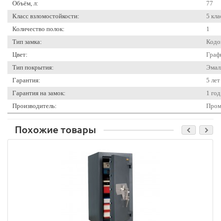
Объём, л:
77
Класс взломостойкости:
5 кла
Количество полок:
1
Тип замка:
Кодо
Цвет:
Граф
Тип покрытия:
Эмал
Гарантия:
5 лет
Гарантия на замок:
1 год
Производитель:
Пром
Похожие товары