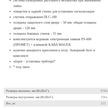
система блокировки ригельного механизма при выбивании
замка
отверстие в задней стенке для установки сигнализации
счетчик открывания DLC-100
толщина защитного слоя двери – 50 мм, общая толщина
двери - 120 мм
толщина боковых стенок - 55 мм
комплектуются кодовым электронным замком PS-600
(ПРОМЕТ) + ключевой KABA MAUER
наличие анкерного крепления к полу. Анкерный болт в
комплекте
опция – установка трейзера*
* под заказ
Размеры внешние, мм (ВхШхГ):
670x
Размеры внутренние, мм (ВхШхГ):
556x
Вес, кг:
215