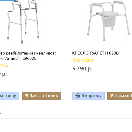
во реабилитации инвалидов:
КРЕСЛО-ТУАЛЕТ H 020B
и "Armed" FS9632L
5 790 р.
 р.
 корзину
Заказ в 1 клик
В корзину
Заказ в 
0