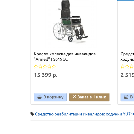
Кресло-коляска для инвалидов
Средст
"Armed" FS619GC
ходунк
15 399 р.
2 519
В корзину
Заказ в 1 клик
В
Средство реабилитации инвалидов: ходунки YU71