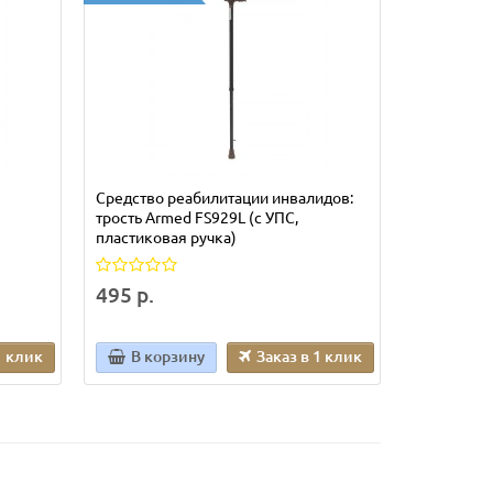
Средство реабилитации инвалидов:
Чехол-утеп
трость Armed FS929L (с УПС,
коляски
пластиковая ручка)
4 125 р.
495 р.
1 клик
В корзину
Заказ в 1 клик
В кор