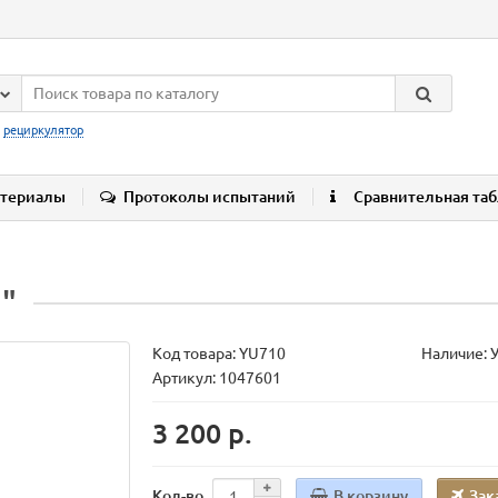
:
рециркулятор
териалы
Протоколы испытаний
Сравнительная та
"
Код товара:
YU710
Наличие: 
Артикул: 1047601
3 200 р.
В корзину
Зак
Кол-во