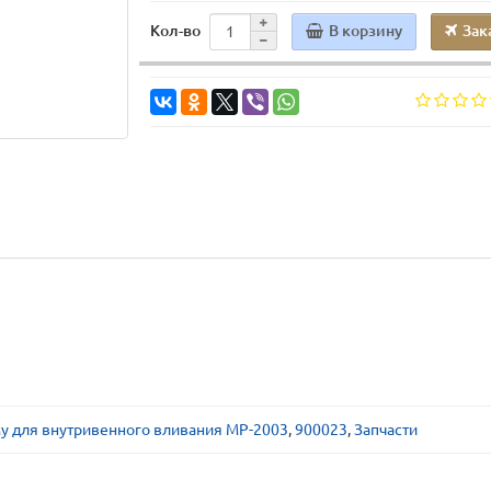
В корзину
Зак
Кол-во
у для внутривенного вливания MP-2003
,
900023
,
Запчасти