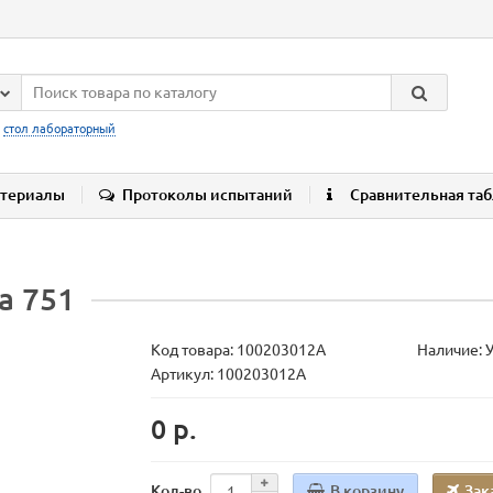
:
стол лабораторный
териалы
Протоколы испытаний
Сравнительная та
а 751
Код товара:
100203012А
Наличие: 
Артикул: 100203012А
0 р.
В корзину
Зак
Кол-во