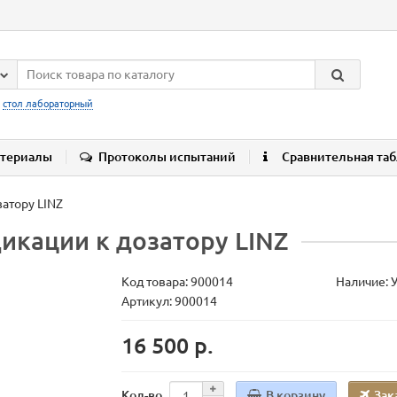
:
стол лабораторный
териалы
Протоколы испытаний
Сравнительная та
затору LINZ
икации к дозатору LINZ
Код товара:
900014
Наличие: 
Артикул: 900014
16 500 р.
В корзину
Зак
Кол-во