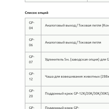
Список опций
GP-
Аналоговый выход / Токовая петля (Ко
04
GP-
Аналоговый выход / Токовая петля
06
GP-
Удлинитель 5м. (заводская опция) для G
07
GP-
Чаша для взвешивания животных (288
12
GP-
Поддонный крюк GP-12K/20K/30K/30KS
20
GP-
Поддонный крюк GP-