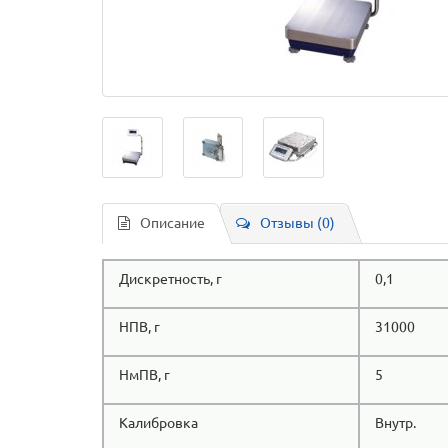
Описание
Отзывы (0)
Дискретность, г
0,1
НПВ, г
31000
НмПВ, г
5
Калибровка
Внутр.