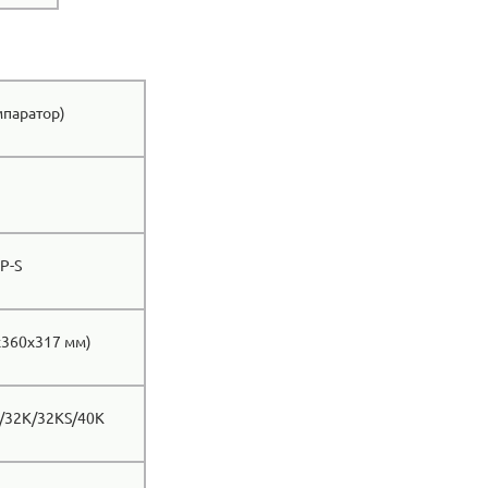
мпаратор)
P-S
х360х317 мм)
/32K/32KS/40K