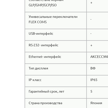
+
GLP/GMP/GCP/ISO
Унивесальные переключатели
-
FLEX COMS
USB-интерфейс
-
RS-232- интерфейс
+
Ethernet- интерфейс
АКСЕССУА
Тип дисплея
ВФ
IP класс
IP65
Гарантийный срок, лет
5
Страна производства
Япония