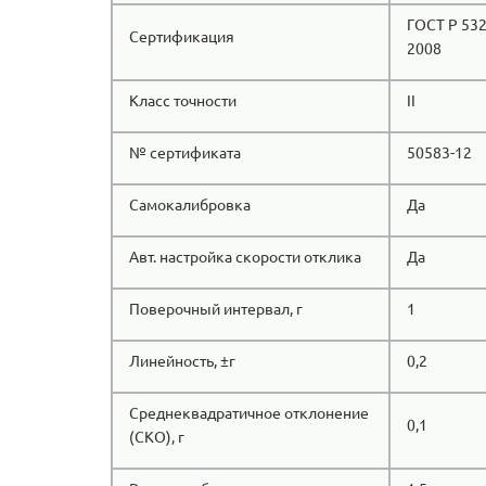
ГОСТ Р 532
Сертификация
2008
Класс точности
II
№ сертификата
50583-12
Самокалибровка
Да
Авт. настройка скорости отклика
Да
Поверочный интервал, г
1
Линейность, ±г
0,2
Среднеквадратичное отклонение
0,1
(СКО), г