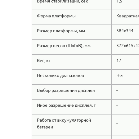
Время стабилизации, сек
1,5
Форма платформы
Квадратна
Размер платформы, мм
384x344
Размер весов (ШхГхВ), мм
372x615x1
Вес, кг
17
Несколько диапазонов
Нет
Выбор разрешения дисплея
-
Иное разрешение дисплея, г
-
Работа от аккумуляторной
-
батареи