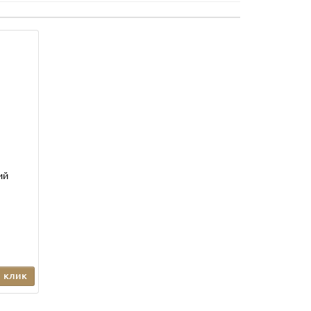
ий
1 клик