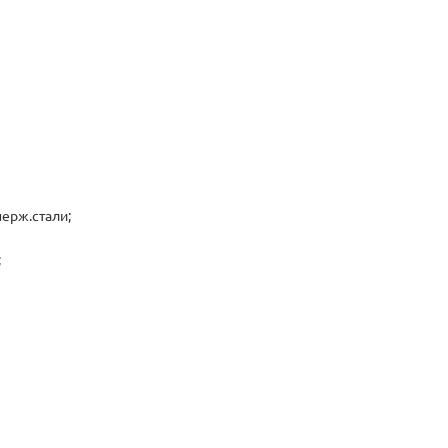
ерж.стали;
;