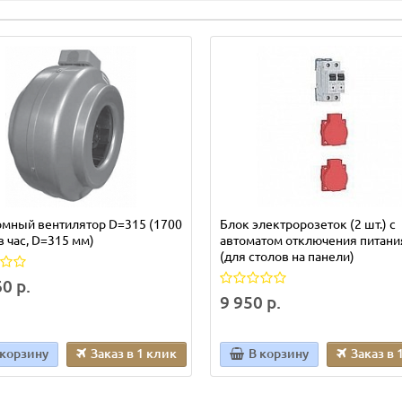
омный вентилятор D=315 (1700
Блок электророзеток (2 шт.) с
 в час, D=315 мм)
автоматом отключения питани
(для столов на панели)
0 р.
9 950 р.
 корзину
Заказ в 1 клик
В корзину
Заказ в 