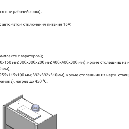
я вне рабочей зоны);
с автоматом отключения питания 16A;
мплекте с аэратором);
х150 мм; 300х300х200 мм; 400х400х300 мм), кроме столешниц из н
0 мм);
55х115х100 мм; 392х392х310мм), кроме столешниц из нерж. стали
мика), нагрев до 450 °С.