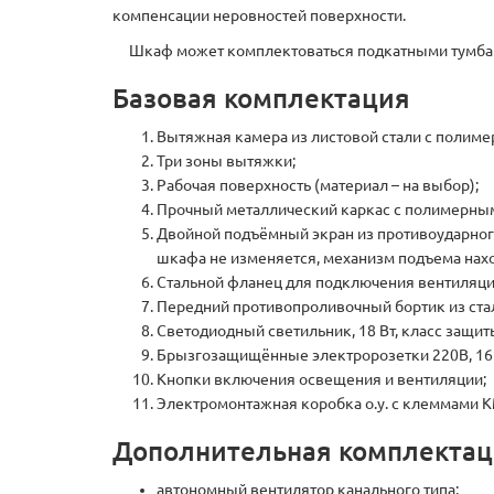
компенсации неровностей поверхности.
Шкаф может комплектоваться подкатными тумбами
Базовая комплектация
Вытяжная камера из листовой стали с полим
Три зоны вытяжки;
Рабочая поверхность (материал – на выбор);
Прочный металлический каркас с полимерным
Двойной подъёмный экран из противоударног
шкафа не изменяется, механизм подъема нахо
Стальной фланец для подключения вентиляци
Передний противопроливочный бортик из ста
Светодиодный светильник, 18 Вт, класс защиты
Брызгозащищённые электророзетки 220В, 16 А
Кнопки включения освещения и вентиляции;
Электромонтажная коробка о.у. с клеммами К
Дополнительная комплекта
автономный вентилятор канального типа;