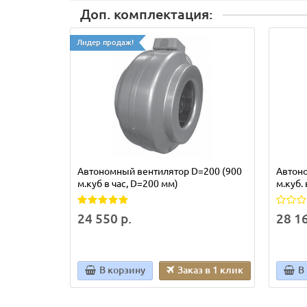
Доп. комплектация:
Лидер продаж!
Автономный вентилятор D=200 (900
Автон
м.куб в час, D=200 мм)
м.куб.
24 550 р.
28 16
В корзину
Заказ в 1 клик
В