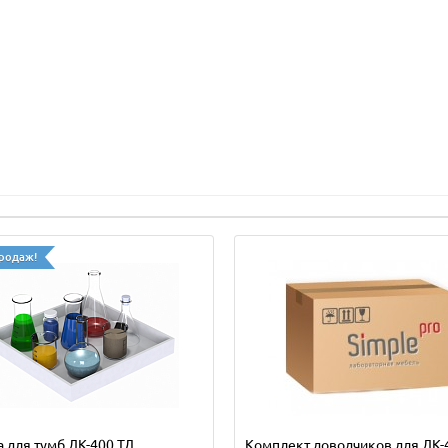
родаж!
 для тумб ЛК-400 ТД
Комплект доводчиков для ЛК-