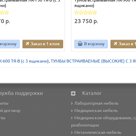
ми)
ящиками)
0 р.
23 750 р.
 корзину
Заказ в 1 клик
В корзину
Заказ в 
К-600 ТЯ-В (с 3 ящиками)
,
ТУМБЫ ВСТРАИВАЕМЫЕ (ВЫСОКИЕ) С 3
лужба поддержки
Каталог
зиты
Лабораторная мебель
й договор
Медицинская мебель
кты
Медицинское оборудование, с
реабилитации
Металлическая мебель