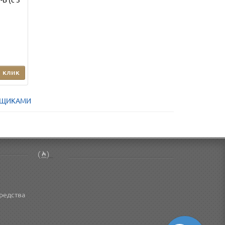
1 клик
 ЯЩИКАМИ
редства