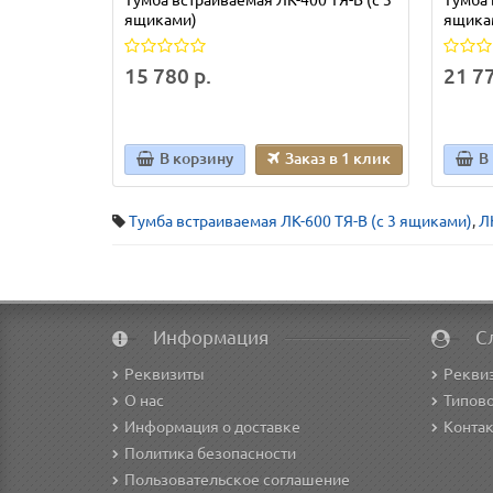
ящиками)
ящика
15 780 р.
21 77
В корзину
Заказ в 1 клик
В
Тумба встраиваемая ЛК-600 ТЯ-В (с 3 ящиками)
,
Л
Информация
С
Реквизиты
Рекви
О нас
Типово
Информация о доставке
Конта
Политика безопасности
Пользовательское соглашение