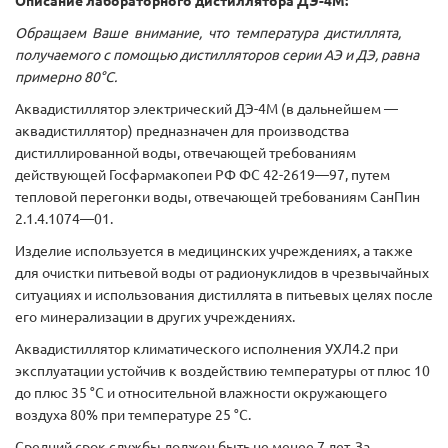
Описание лабораторного дистиллятора ДЭ-4М:
Обращаем Ваше внимание, что температура дистиллята,
получаемого с помощью дистилляторов серии АЭ и ДЭ, равна
примерно 80°С.
Аквадистиллятор электрический ДЭ-4М (в дальнейшем —
аквадистиллятор) предназначен для производства
дистиллированной воды, отвечающей требованиям
действующей Госфармакопеи РФ ФС 42-2619—97, путем
тепловой перегонки воды, отвечающей требованиям СанПин
2.1.4.1074—01.
Изделие используется в медицинских учреждениях, а также
для очистки питьевой воды от радионуклидов в чрезвычайных
ситуациях и использования дистиллята в питьевых целях после
его минерализации в других учреждениях.
Аквадистиллятор климатического исполнения УХЛ4.2 при
эксплуатации устойчив к воздействию температуры от плюс 10
до плюс 35 °С и относительной влажности окружающего
воздуха 80% при температуре 25 °С.
Средний срок службы должен быть не менее 7 лет. За