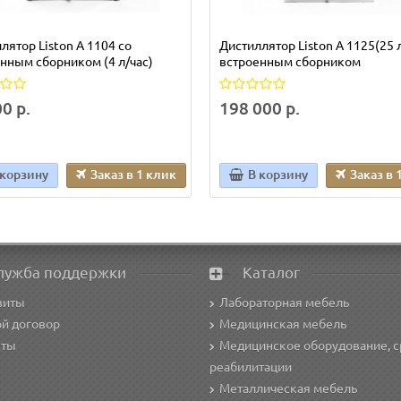
лятор Liston A 1104 со
Дистиллятор Liston A 1125(25 л
нным сборником (4 л/час)
встроенным сборником
0 р.
198 000 р.
 корзину
Заказ в 1 клик
В корзину
Заказ в 
лужба поддержки
Каталог
зиты
Лабораторная мебель
й договор
Медицинская мебель
кты
Медицинское оборудование, с
реабилитации
Металлическая мебель