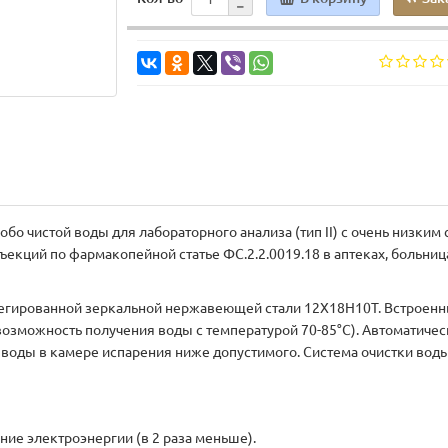
обо чистой воды для лабораторного анализа (тип II) с очень низки
екций по фармакопейной статье ФС.2.2.0019.18 в аптеках, больниц
егированной зеркальной нержавеющей стали 12Х18Н10Т. Встроенны
 возможность получения воды с температурой 70-85°С). Автоматич
воды в камере испарения ниже допустимого. Система очистки воды
ие электроэнергии (в 2 раза меньше).