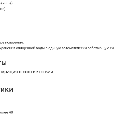
меньше).
та).
ре испарения.
хранения очищенной воды в единую автоматически работающую си
ты
ларация о соответствии
тики
более 40