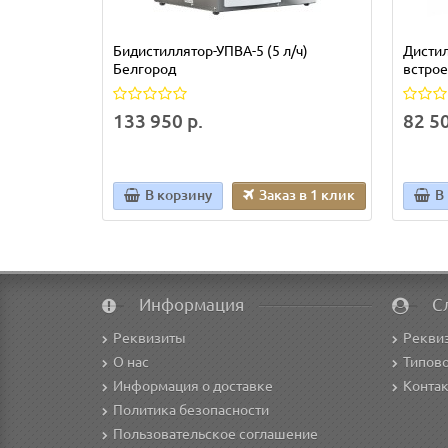
Бидистиллятор-УПВА-5 (5 л/ч)
Дистил
Белгород
встрое
133 950 р.
82 50
В корзину
Заказ в 1 клик
В
Информация
С
Реквизиты
Рекви
О нас
Типово
Информация о доставке
Конта
Политика безопасности
Пользовательское соглашение