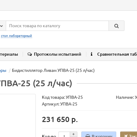
:
стол лабораторный
териалы
Протоколы испытаний
Сравнительная та
оры
Бидистиллятор Ливам УПВА-25 (25 л/час)
ВА-25 (25 л/час)
Код товара:
УПВА-25
Наличие: 
Артикул: УПВА-25
231 650 р.
В корзину
Зак
Кол-во