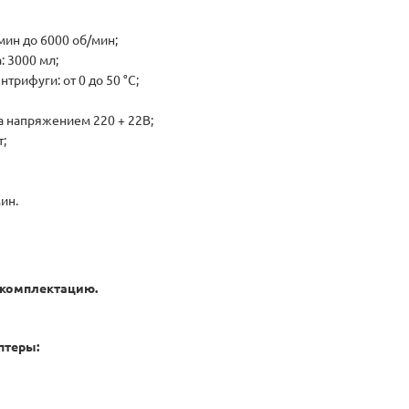
мин до 6000 об/мин;
 3000 мл;
рифуги: от 0 до 50 °C;
а напряжением 220 + 22В;
;
ин.
 комплектацию.
птеры: