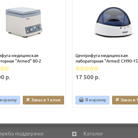
ифуга медицинская
Центрифуга медицинская
торная "Armed" 80-2
лабораторная "Armed: CH90-1S
0 р.
17 500 р.
 корзину
Заказ в 1 клик
В корзину
Заказ в 
лужба поддержки
Каталог