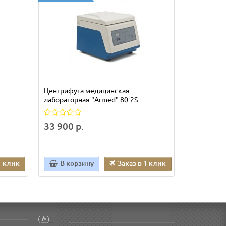
Центрифуга медицинская
СЕКУНДОМ
лабораторная "Armed" 80-2S
JS-307
33 900 р.
2 975 р.
1 клик
В корзину
Заказ в 1 клик
В кор