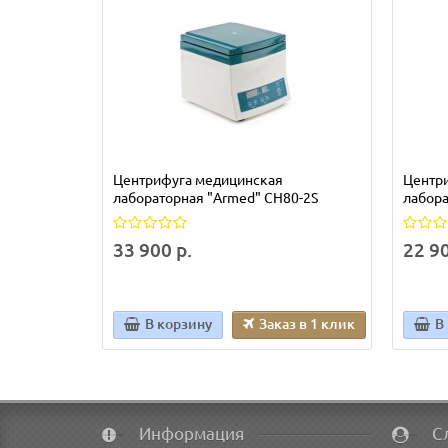
Центрифуга медицинская
Центр
лабораторная "Armed" СН80-2S
лабора
33 900 р.
22 90
В корзину
Заказ в 1 клик
В
Информация
С