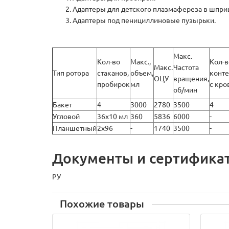
Адаптеры для детского плазмафереза в шпри
Адаптеры под пенициллиновые пузырьки.
Макс.
Кол-во
Макс.,
Кол-в
Макс.
Частота
Тип ротора
стаканов,
объем,
конт
ОЦУ
вращения,
пробирок
мл
с кро
об/мин
Бакет
4
3000
2780
3500
4
Угловой
36х10 мл
360
5836
6000
-
Планшетный
2х96
-
1740
3500
-
Документы и сертифика
РУ
Похожие товары