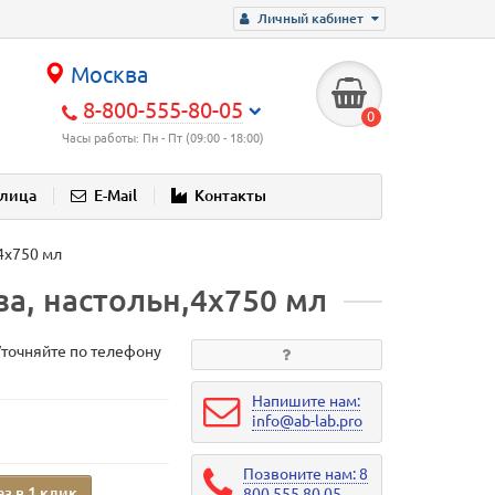
Личный кабинет
Москва
8-800-555-80-05
0
Часы работы: Пн - Пт (09:00 - 18:00)
блица
E-Mail
Контакты
4x750 мл
а, настольн,4x750 мл
Уточняйте по телефону
Напишите нам:
info@ab-lab.pro
Позвоните нам: 8
аз в 1 клик
800 555 80 05