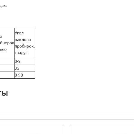
цах.
Угол
о
наклона
ейнеров
пробирок,
вью
градус
0-9
35
0-90
ты