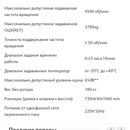
Максимально допустимая задаваемая
4500 об/мин
частота вращения
Максимально допустимое задаваемое
3789хg
ОЦУ(RCF)
Точность поддержания частоты
± 50 об/мин
вращения
Диапазон задания времени
0-23 часа 59мин
работы
Диапазон задаваемых температур
от -20°С до +40°С
Максимально допустимый уровень шума
65dB**
Вес без ротора
180 кг
Размеры (длина х ширина х высота)
730x630x1060 mm
Питание от однофазной сети
220V 50Hz
переменного тока
Похожие товары