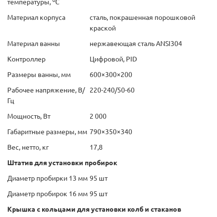
температуры,
С
Материал корпуса
сталь, покрашенная порошковой
краской
Материал ванны
нержавеющая сталь ANSI304
Контроллер
Цифровой, PID
Размеры ванны, мм
600×300×200
Рабочее напряжение, В/
220-240/50-60
Гц
Мощность, Вт
2 000
Габаритные размеры, мм
790×350×340
Вес, нетто, кг
17,8
Ш
т
атив
для
установки
пробирок
Диаметр пробирки 13 мм
95 шт
Диаметр пробирок 16 мм
95 шт
Крышка
с
кольцами
для
установки
колб
и
стаканов