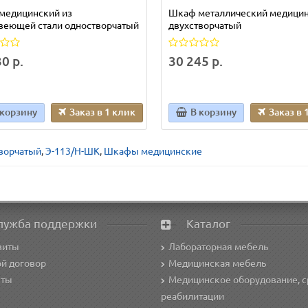
медицинский из
Шкаф металлический медици
веющей стали одностворчатый
двухстворчатый
0 р.
30 245 р.
 корзину
Заказ в 1 клик
В корзину
Заказ в 
ворчатый
,
Э-113/Н-ШК
,
Шкафы медицинские
лужба поддержки
Каталог
зиты
Лабораторная мебель
й договор
Медицинская мебель
кты
Медицинское оборудование, с
реабилитации