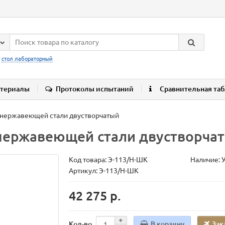
:
стол лабораторный
териалы
Протоколы испытаний
Сравнительная та
нержавеющей стали двустворчатый
нержавеющей стали двустворча
Код товара:
Э-113/Н-ШК
Наличие: 
Артикул: Э-113/Н-ШК
42 275 р.
В корзину
Зак
Кол-во