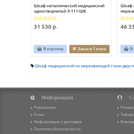
Шкаф металлический медицинский
Шкаф 
одностворчатый Э-111-ШК
нержа
31 530 р.
46 33
В корзину
Заказ в 1 клик
В
Шкаф медицинский из нержавеющей стали двуст
Информация
С
Реквизиты
Рекви
О нас
Типово
Информация о доставке
Конта
Политика безопасности