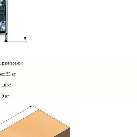
, размерами:
с: 35 кг
 10 кг
 9 кг