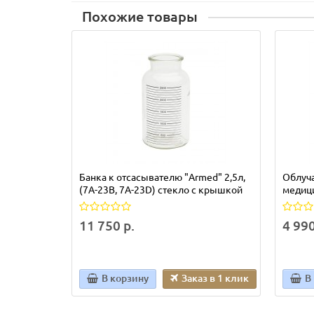
Похожие товары
Банка к отсасывателю "Armed" 2,5л,
Облуч
(7A-23B, 7A-23D) стекло с крышкой
медиц
11 750 р.
4 990
В корзину
Заказ в 1 клик
В