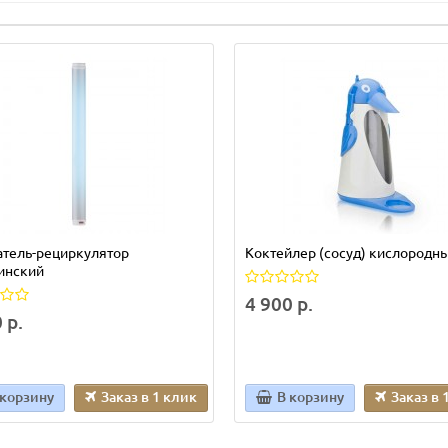
атель-рециркулятор
Коктейлер (сосуд) кислородн
инский
4 900 р.
 р.
 корзину
Заказ в 1 клик
В корзину
Заказ в 