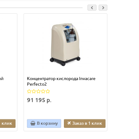
ый
Концентратор кислорода Invacare
Светильни
Perfecto2
хирургиче
пультом
91 195 р.
378 235
1 клик
В корзину
Заказ в 1 клик
В кор