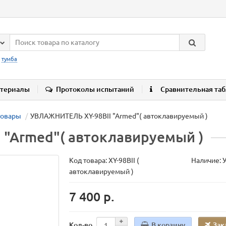
:
тумба
териалы
Протоколы испытаний
Сравнительная та
товары
УВЛАЖНИТЕЛЬ XY-98BII "Armed"( автоклавируемый )
"Armed"( автоклавируемый )
Код товара:
XY-98BII (
Наличие: 
автоклавируемый )
7 400 р.
В корзину
Зак
Кол-во