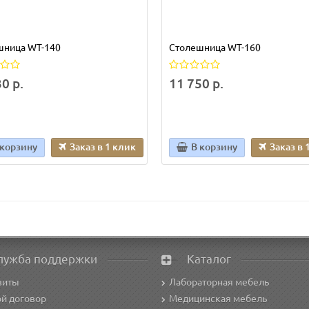
шница WT-140
Столешница WT-160
0 р.
11 750 р.
 корзину
Заказ в 1 клик
В корзину
Заказ в 
лужба поддержки
Каталог
зиты
Лабораторная мебель
й договор
Медицинская мебель