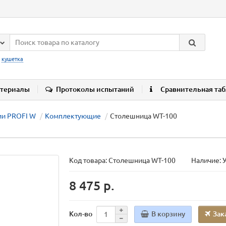
:
кушетка
териалы
Протоколы испытаний
Сравнительная та
ии PROFI W
Комплектующие
Столешница WT-100
Код товара:
Столешница WT-100
Наличие: 
8 475 р.
В корзину
Зак
Кол-во