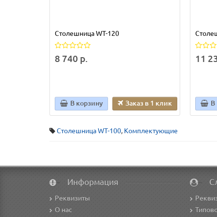
Столешница WT-120
Столе
8 740 р.
11 23
В корзину
Заказ в 1 клик
В
Столешница WT-100
,
Комплектующие
Информация
С
Реквизиты
Рекви
О нас
Типово