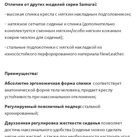
Отличие от других моделей серии Samurai:
- высокая спинка кресла с мягким накладным подголовником;
- натяжное сетчатое сиденье и спинка (дополнительно
комплектуется съемным мягким/особо мягким кожаным
коврик-чехлом для сиденья);
- стальные подлокотники с мягкой накладкой из
износостойкого перфорированного материала NewLeather.
Преимущества:
Абсолютно эргономичная форма спинки
соответствует
анатомической форме тела человека, придает креслу
устойчивость при максимальном отклонении;
Регулируемый поясничный подпор:
стальной
хромированный;
Двухзонная регулировка жесткости сиденья
позволяет
достичь максимального удобства (сиденье можно сделать
мягче или жестче), а также при необходимости настроить угол