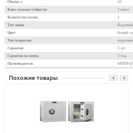
Объём, л:
43
Класс взломостойкости:
1 класс
Количество полок:
1
Тип замка:
Кодовый
Цвет:
белый ст
Тип покрытия:
порошко
Гарантия:
5 лет
Гарантия на замок:
1 год
Производитель:
MDTB (Г
Похожие товары