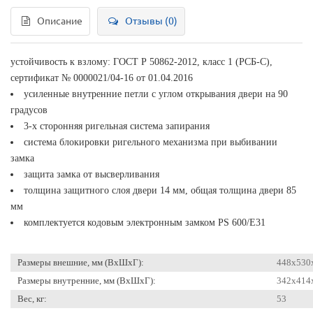
Описание
Отзывы (0)
устойчивость к взлому: ГОСТ Р 50862-2012, класс 1 (РСБ-С),
сертификат № 0000021/04-16 от 01.04.2016
усиленные внутренние петли с углом открывания двери на 90
градусов
3-х сторонняя ригельная система запирания
система блокировки ригельного механизма при выбивании
замка
защита замка от высверливания
толщина защитного слоя двери 14 мм, общая толщина двери 85
мм
комплектуется кодовым электронным замком PS 600/Е31
Размеры внешние, мм (ВхШхГ):
448x530
Размеры внутренние, мм (ВхШхГ):
342x414
Вес, кг:
53