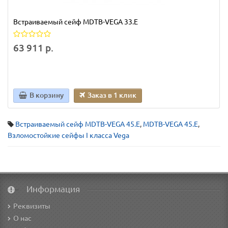
Встраиваемый сейф MDТВ-VEGA 33.E
63 911 р.
В корзину
Заказ в 1 клик
Встраиваемый сейф МDТВ-VEGA 45.E
,
МDТВ-VEGA 45.E
,
Взломостойкие сейфы I класса Vega
Информация
Реквизиты
О нас