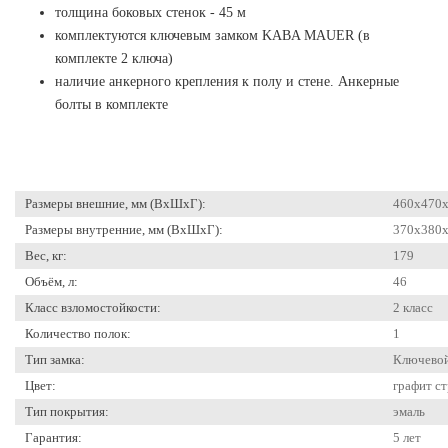
толщина боковых стенок - 45 м
комплектуются ключевым замком KABA MAUER (в
комплекте 2 ключа)
наличие анкерного крепления к полу и стене. Анкерные
болты в комплекте
Размеры внешние, мм (ВхШхГ):
460x470
Размеры внутренние, мм (ВхШхГ):
370x380
Вес, кг:
179
Объём, л:
46
Класс взломостойкости:
2 класс
Количество полок:
1
Тип замка:
Ключево
Цвет:
графит с
Тип покрытия:
эмаль
Гарантия:
5 лет