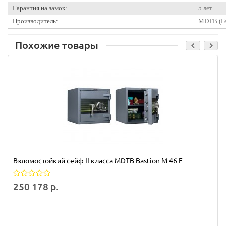
Гарантия на замок:
5 лет
Производитель:
MDTB (Ге
Похожие товары
Взломостойкий сейф II класса MDTB Bastion M 46 E
250 178 р.