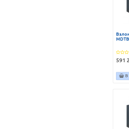
Взлом
MDTB 
591 2
В