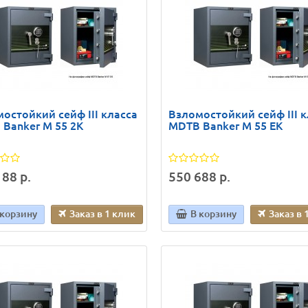
остойкий сейф III класса
Взломостойкий сейф III к
Banker M 55 2K
MDTB Banker M 55 EK
88 р.
550 688 р.
 корзину
Заказ в 1 клик
В корзину
Заказ в 