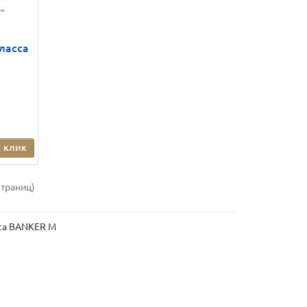
ласса
1 клик
страниц)
са BANKER M