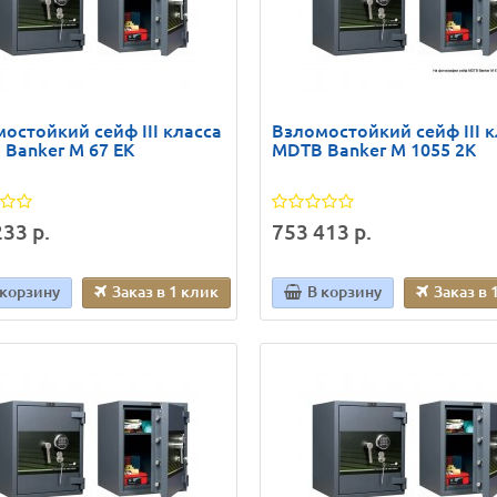
остойкий сейф III класса
Взломостойкий сейф III к
Banker M 67 EK
MDTB Banker M 1055 2K
33 р.
753 413 р.
 корзину
Заказ в 1 клик
В корзину
Заказ в 