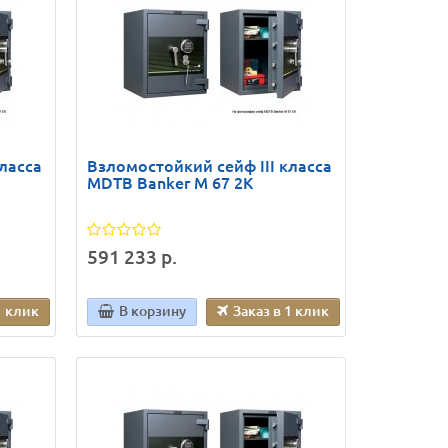
ласса
Взломостойкий сейф III класса
MDTB Banker M 67 2K
591 233 р.
1 клик
В корзину
Заказ в 1 клик