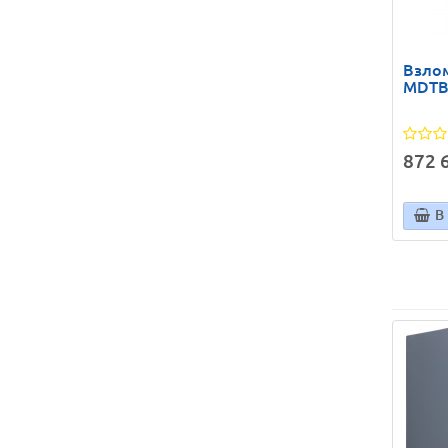
Взлом
MDTB 
872 6
В