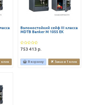
ласса
Взломостойкий сейф III класса
MDTB Banker M 1055 EK
753 413 р.
1 клик
В корзину
Заказ в 1 клик