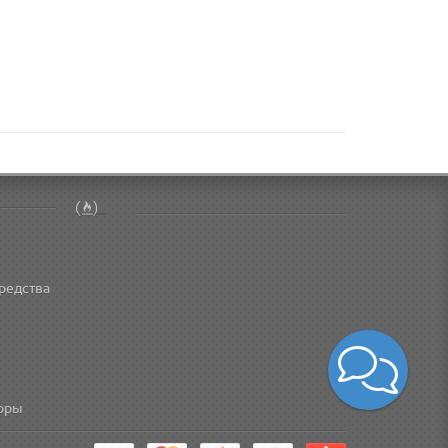
редства
торы