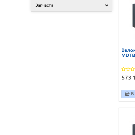
Запчасти
Взлом
MDTB 
573 1
В