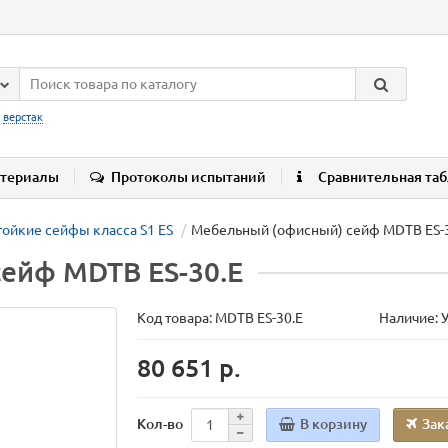
:
верстак
териалы
Протоколы испытаний
Сравнительная та
ойкие сейфы класса S1 ES
Мебельный (офисный) сейф MDTB ES-
ейф MDTB ES-30.Е
Код товара:
MDTB ES-30.Е
Наличие: 
80 651 р.
В корзину
Зак
Кол-во