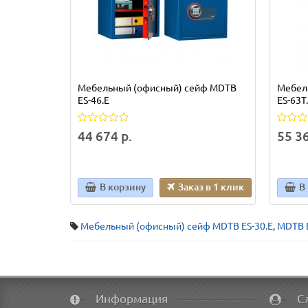
Мебельный (офисный) сейф MDТВ
Мебел
ES-46.E
ES-63Т
44 674 р.
55 36
В корзину
Заказ в 1 клик
В
Мебельный (офисный) сейф MDTB ES-30.Е
,
MDTB E
Информация
С