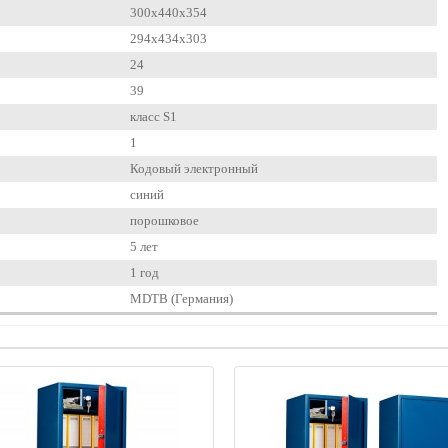
300x440x354
294x434x303
24
39
класс S1
1
Кодовый электронный
синий
порошковое
5 лет
1 год
MDTB (Германия)