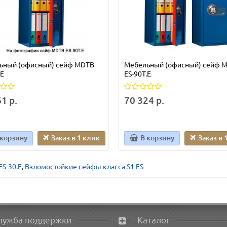
ьный (офисный) сейф MDTB
Мебельный (офисный) сейф 
.Е
ES-90Т.Е
1 р.
70 324 р.
 корзину
Заказ в 1 клик
В корзину
Заказ в 
S-30.Е
,
Взломостойкие сейфы класса S1 ES
лужба поддержки
Каталог