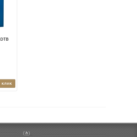
MDTB
1 клик