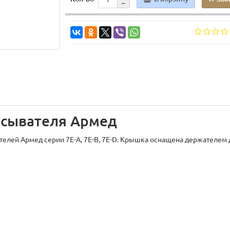
асывателя Армед
телей Армед серии 7Е-А, 7Е-В, 7Е-D. Крышка оснащена держателем