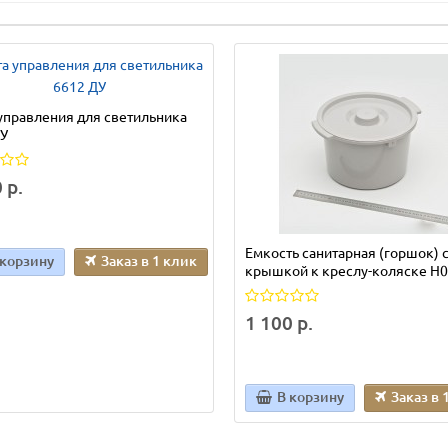
управления для светильника
ДУ
 р.
Емкость санитарная (горшок) 
 корзину
Заказ в 1 клик
крышкой к креслу-коляске Н
1 100 р.
В корзину
Заказ в 