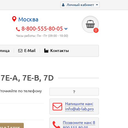
Личный кабинет
Москва
8-800-555-80-05
0
Часы работы: Пн - Пт (09:00 - 18:00)
блица
E-Mail
Контакты
Е-А, 7Е-B, 7D
Уточняйте по телефону
Напишите нам:
info@ab-lab.pro
Позвоните нам: 8
аз в 1 клик
800 555 80 05