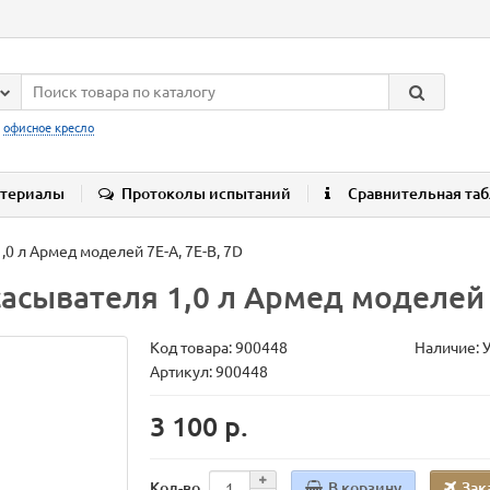
:
офисное кресло
териалы
Протоколы испытаний
Сравнительная та
0 л Армед моделей 7Е-А, 7Е-B, 7D
асывателя 1,0 л Армед моделей 7
Код товара:
900448
Наличие: 
Артикул: 900448
3 100 р.
В корзину
Зак
Кол-во