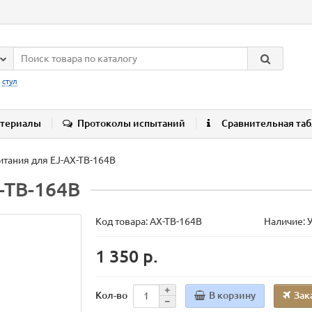
:
стул
териалы
Протоколы испытаний
Сравнительная та
итания для EJ-AX-TB-164B
-TB-164B
Код товара:
AX-TB-164B
Наличие: 
1 350 р.
В корзину
Зак
Кол-во