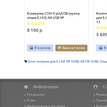
Конвертер COM 9 pin/USB (нужна
Компле
опция EJ-03)-AX-USB-9P
для EJ-
13
8 100 р.
5 600
В корзину
Заказ в 1 клик
В
Блок питания для EJ-AX-TB-164B
,
AX-TB-164B
,
Опци
Информация
С
Реквизиты
Рекви
О нас
Типово
Информация о доставке
Конта