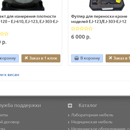
кт для измерения плотности
Футляр для переноски кроме
120 – EJ-610, EJ-123, EJ-303-EJ-
моделей EJ-123/EJ-303-EJ-12
6 000 р.
 р.
 корзину
Заказ в 1 клик
В корзину
Заказ в 
и к весам
лужба поддержки
Каталог
зиты
Лабораторная мебель
й договор
Медицинская мебель
кты
Медицинское оборудование, с