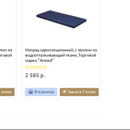
лом из
Матрац односекционный, с чехлом из
Матрас к п
рговой
водоотталкивающей ткани, Торговой
МСП (клее
марки "Armed"
2 555 р.
2 585 р.
1 клик
В корзину
Заказ в 1 клик
В кор