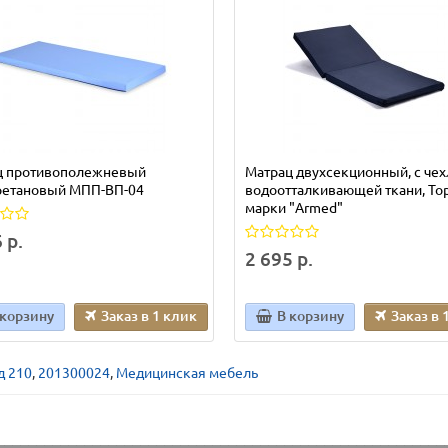
ц противополежневый
Матрац двухсекционный, с чех
ретановый МПП-ВП-04
водоотталкивающей ткани, То
марки "Armed"
 р.
2 695 р.
 корзину
Заказ в 1 клик
В корзину
Заказ в 
д 210
,
201300024
,
Медицинская мебель