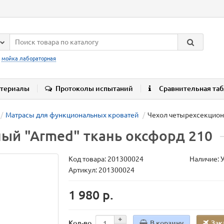
:
мойка лабораторная
териалы
Протоколы испытаний
Сравнительная та
Матрасы для функциональных кроватей
Чехол четырехсекцион
ый "Аrmed" ткань оксфорд 210
Код товара:
201300024
Наличие: 
Артикул: 201300024
1 980 р.
В корзину
Зак
Кол-во