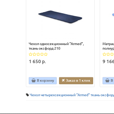
Чехол односекционный "Аrmed",
Матра
ткань оксфорд 210
полиу
1 650 р.
9 166
В корзину
Заказ в 1 клик
В
Чехол четырехсекционный "Аrmed" ткань оксфор