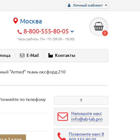
Личный кабинет
Москва
8-800-555-80-05
0
Часы работы: Пн - Пт (09:00 - 18:00)
блица
E-Mail
Контакты
ный "Аrmed" ткань оксфорд 210
Уточняйте по телефону
Напишите нам:
info@ab-lab.pro
Позвоните нам: 8
аз в 1 клик
800 555 80 05