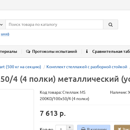
:
шкаф
териалы
Протоколы испытаний
Сравнительная та
art (500 кг на секцию)
Комплект стеллажей с разборной стойкой
0/4 (4 полки) металлический (
Код товара:
Стеллаж MS
Наличие: 
200KD/100х50/4 (4 полки)
7 613 р.
В корзину
Зак
Кол-во