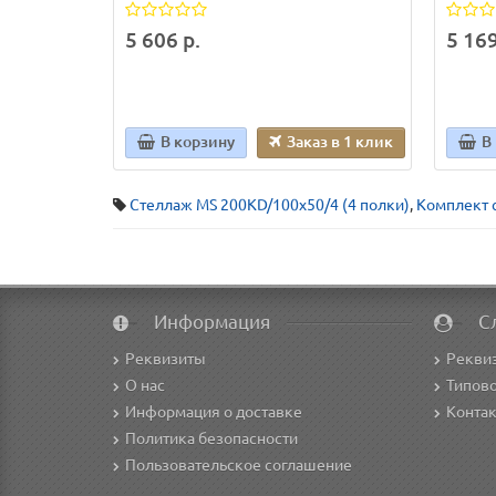
5 606 р.
5 169
В корзину
Заказ в 1 клик
В
Стеллаж MS 200KD/100х50/4 (4 полки)
,
Комплект 
Информация
С
Реквизиты
Рекви
О нас
Типово
Информация о доставке
Конта
Политика безопасности
Пользовательское соглашение