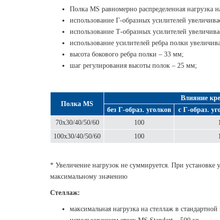
Полка MS равномерно распределенная нагрузка на
использование Г-образных усилителей увеличивае
использование Т-образных усилителей увеличивае
использование усилителей ребра полки увеличива
высота бокового ребра полки – 33 мм;
шаг регулирования высоты полок – 25 мм;
Влияние кре
Полка MS
без Г-образ. уголков
с Г-образ. у
70х30/40/50/60
100
100х30/40/50/60
100
* Увеличение нагрузок не суммируется. При установке у
максимальному значению
Стеллаж:
максимальная нагрузка на стеллаж в стандартной