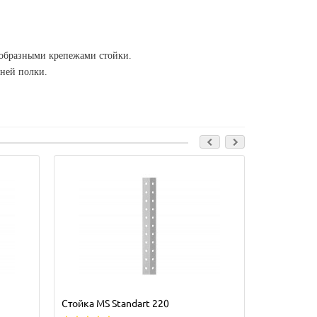
 Гобразными крепежами стойки.
жней полки.
Лидер прода
Стойка MS Standart 220
Стойка MS 