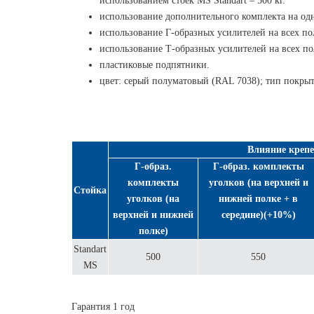
использованием стоек MS Standart – 500 кг.
использование дополнительного комплекта на одн
использование Г-образных усилителей на всех по
использование Т-образных усилителей на всех по
пластиковые подпятники.
цвет: серый полуматовый (RAL 7038); тип покры
Влияние крепе
Г-образ.
Г-образ. комплекты
комплекты
уголков (на верхней и
Стойка
уголков (на
нижней полке + в
верхней и нижней
середине)(+10%)
полке)
Standart
500
550
MS
Гарантия 1 год