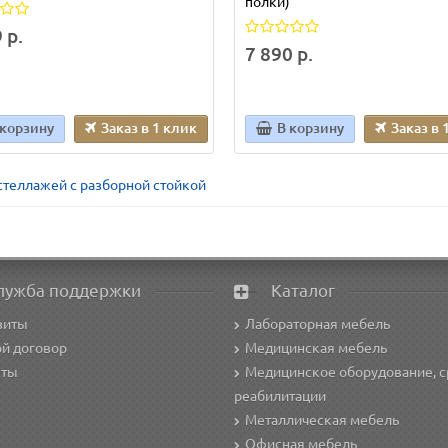
полки)
 р.
7 890 р.
 корзину
Заказ в 1 клик
В корзину
Заказ в 
стеллажей с разборной стойкой
лужба поддержки
Каталог
зиты
Лабораторная мебель
й договор
Медицинская мебель
кты
Медицинское оборудование, с
реабилитации
Металлическая мебель
Офисная мебель