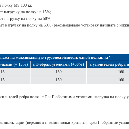
 полку MS 100 кг.
т нагрузку на полку на 15%;
т нагрузку на полку на 50%;
ет нагрузку на полку на 60% (рекомендовано установку начинать с нижн
пежа на максимальную грузоподъёмность одной полки, кг*
голками (+ 15%)
с Т-образ. уголками (+50%)
с усилителем ребра 
115
150
160
115
150
160
силителей ребра полки с Т и Г-образными уголками нагрузка на полку у
 комплектации (верхняя и нижняя полки крепятся через Г-образные усили